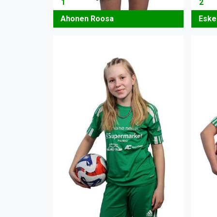
1
2
Ahonen Roosa
Eske