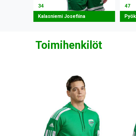
34
47
Kalasniemi Josefiina
Pyök
Toimihenkilöt