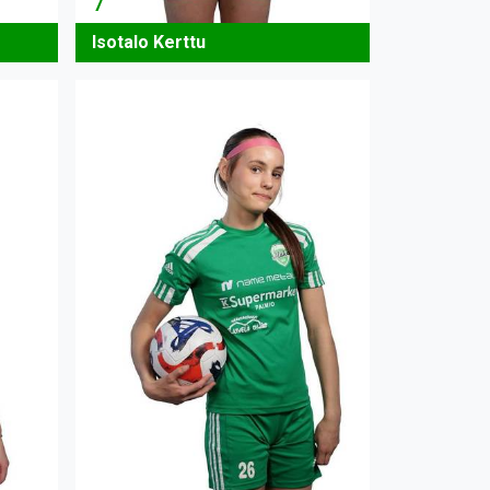
7
Isotalo Kerttu