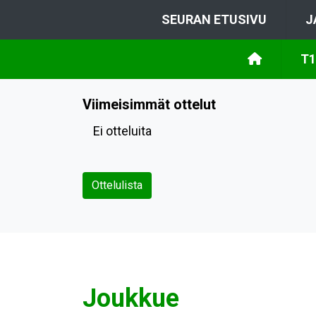
SEURAN ETUSIVU
J
T1
Viimeisimmät ottelut
Ei otteluita
Ottelulista
Joukkue