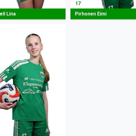
17
ll Lina
Pirhonen Eimi