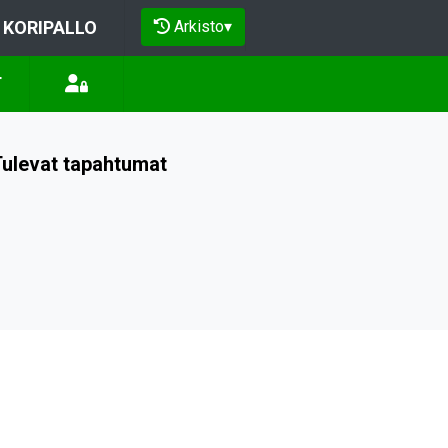
Arkisto
▾
KORIPALLO
T
ulevat tapahtumat