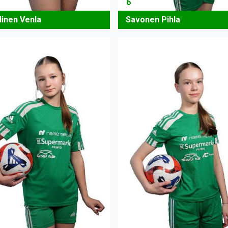
6
linen Venla
Savonen Pihla