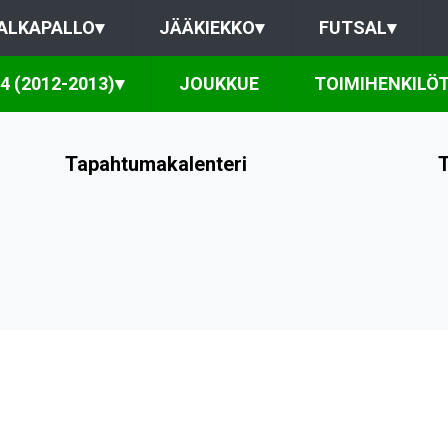
ALKAPALLO
▾
JÄÄKIEKKO
▾
FUTSAL
▾
4 (2012-2013)
▾
JOUKKUE
TOIMIHENKILÖ
Tapahtumakalenteri
T