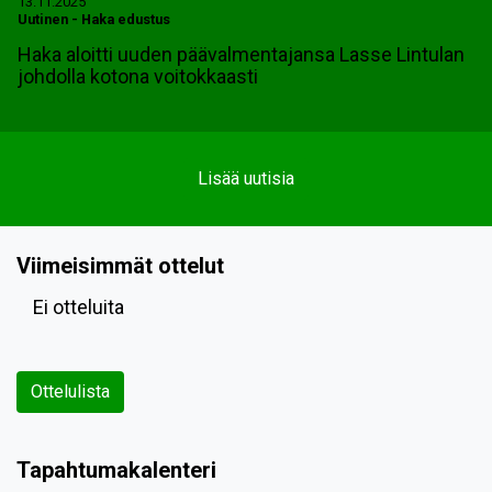
13.11.2025
Uutinen
-
Haka edustus
Haka aloitti uuden päävalmentajansa Lasse Lintulan
johdolla kotona voitokkaasti
Lisää uutisia
Viimeisimmät ottelut
Ei otteluita
Ottelulista
Tapahtumakalenteri