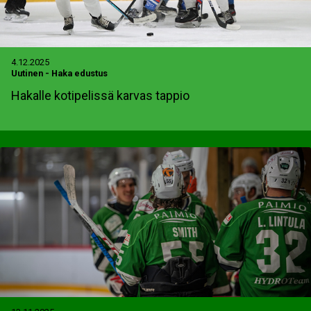
4.12.2025
Uutinen
-
Haka edustus
Hakalle kotipelissä karvas tappio