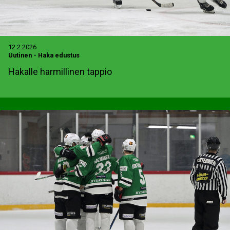
12.2.2026
Uutinen
-
Haka edustus
Hakalle harmillinen tappio