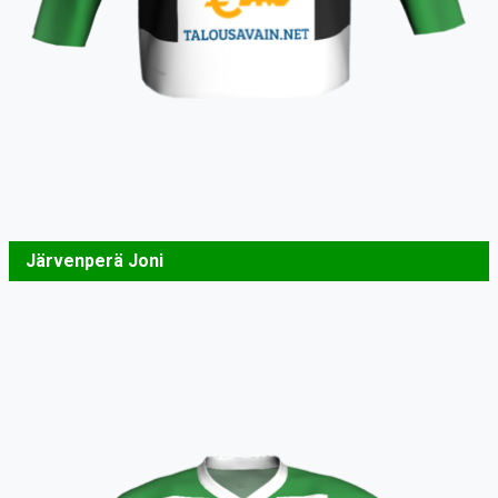
Järvenperä Joni