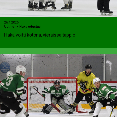
26.1.2026
Uutinen
-
Haka edustus
Haka voitti kotona, vieraissa tappio