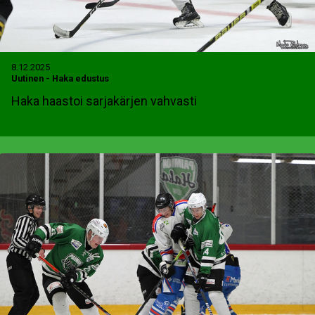
8.12.2025
Uutinen
-
Haka edustus
Haka haastoi sarjakärjen vahvasti