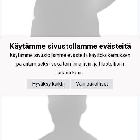
Käytämme sivustollamme evästeitä
Käytämme sivustollamme evästeitä käyttökokemuksen
Savolainen Peetu S
parantamiseksi sekä toiminnallisiin ja tilastollisiin
tarkoituksiin.
Hyväksy kaikki
Vain pakolliset