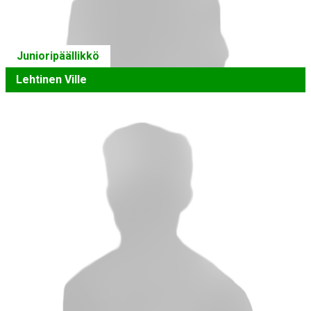
Junioripäällikkö
Lehtinen Ville