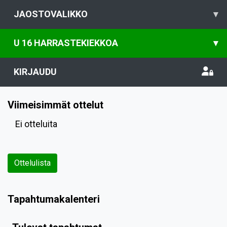
JAOSTOVALIKKO
▾
U 16 HARRASTEKIEKKOA
▾
KIRJAUDU
Viimeisimmät ottelut
Ei otteluita
Ottelulista
Tapahtumakalenteri