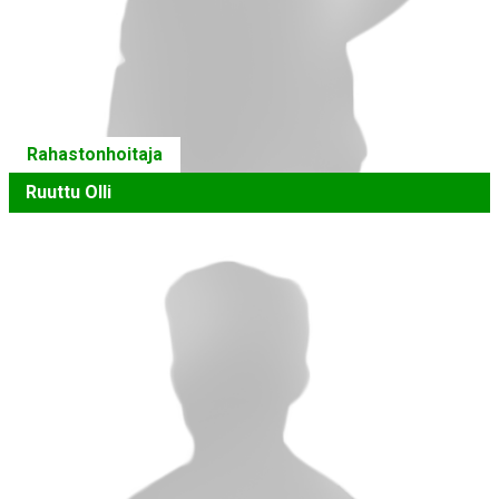
Rahastonhoitaja
Ruuttu Olli