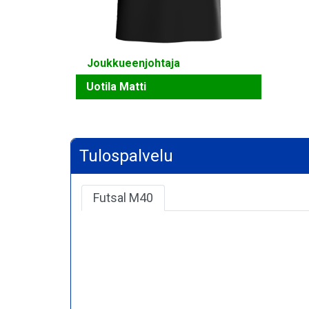
Joukkueenjohtaja
Uotila Matti
Tulospalvelu
Futsal M40