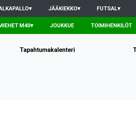
ALKAPALLO
▾
JÄÄKIEKKO
▾
FUTSAL
▾
MIEHET M40
▾
JOUKKUE
TOIMIHENKILÖT
Tapahtumakalenteri
T