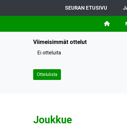
SEURAN ETUSIVU
J
Viimeisimmät ottelut
Ei otteluita
Ottelulista
Joukkue