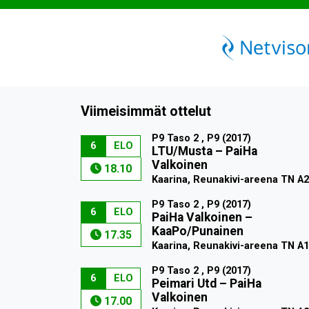
Viimeisimmät ottelut
P9 Taso 2 , P9 (2017)
6
ELO
LTU/Musta
–
PaiHa
Valkoinen
18.10
Kaarina, Reunakivi-areena TN A2
P9 Taso 2 , P9 (2017)
6
ELO
PaiHa Valkoinen
–
KaaPo/Punainen
17.35
Kaarina, Reunakivi-areena TN A1
P9 Taso 2 , P9 (2017)
6
ELO
Peimari Utd
–
PaiHa
Valkoinen
17.00