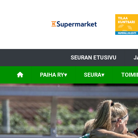
SEURAN ETUSIVU
J
PAIHA RY
▾
SEURA
▾
TOIMI