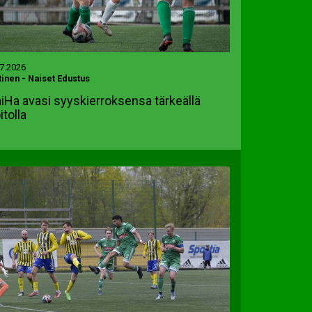
.7.2026
tinen
-
Naiset Edustus
iHa avasi syyskierroksensa tärkeällä
itolla