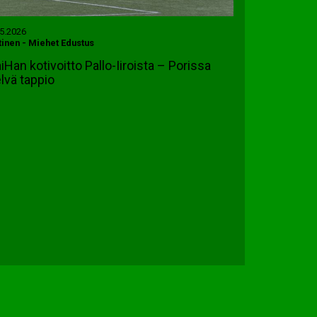
.5.2026
tinen
-
Miehet Edustus
iHan kotivoitto Pallo-Iiroista – Porissa
lvä tappio