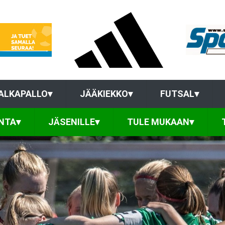
ALKAPALLO
▾
JÄÄKIEKKO
▾
FUTSAL
▾
NTA
▾
JÄSENILLE
▾
TULE MUKAAN
▾