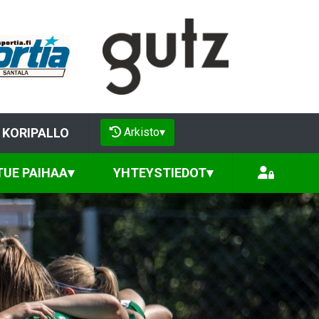
Arkisto
▾
KORIPALLO
TUE PAIHAA
▾
YHTEYSTIEDOT
▾