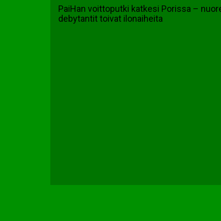
PaiHan voittoputki katkesi Porissa – nuor
debytantit toivat ilonaiheita