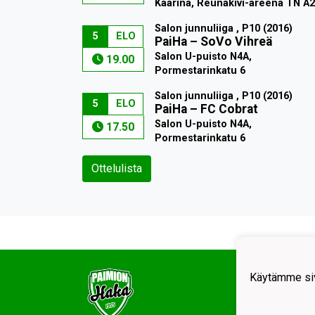
Kaarina, Reunakivi-areena TN A2
Salon junnuliiga , P10 (2016)
5
ELO
PaiHa
–
SoVo Vihreä
Salon U-puisto N4A,
19.00
Pormestarinkatu 6
Salon junnuliiga , P10 (2016)
5
ELO
PaiHa
–
FC Cobrat
Salon U-puisto N4A,
17.50
Pormestarinkatu 6
Ottelulista
Käytämme siv