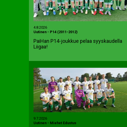
4.8.2026
Uutinen
-
P14 (2011-2012)
PaiHan P14-joukkue pelaa syyskaudella
Liigaa!
9.7.2026
Uutinen
-
Miehet Edustus