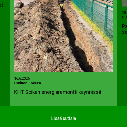
et
28
Uu
Pa
se
16.6.2026
Uutinen
-
Seura
KHT Soikan energiaremontti käynnissä
Lisää uutisia