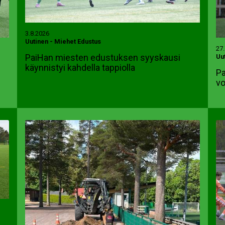
3.8.2026
Uutinen
-
Miehet Edustus
27
PaiHan miesten edustuksen syyskausi
Uu
käynnistyi kahdella tappiolla
Pa
vo