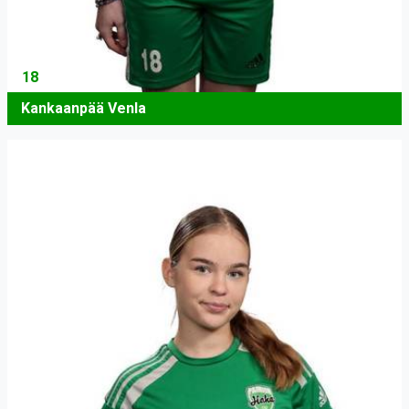
18
Kankaanpää Venla