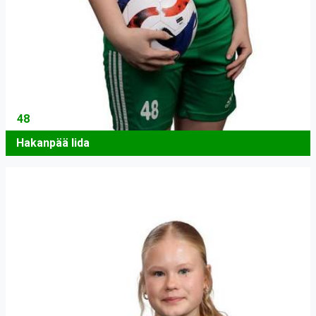
48
Hakanpää Iida