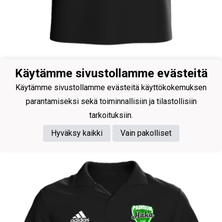
Käytämme sivustollamme evästeitä
Joukkueenjohtaja
Käytämme sivustollamme evästeitä käyttökokemuksen
Kummala Elina
parantamiseksi sekä toiminnallisiin ja tilastollisiin
tarkoituksiin.
Hyväksy kaikki
Vain pakolliset