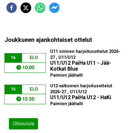
Joukkueen ajankohtaiset ottelut
U11 sininen harjoitusottelut 2026-
27 , U11/U12
16
ELO
U11/U12 PaiHa U11 - Jää-
10:00
Kotkat Blue
Paimion jäähalli
U12 valkoinen harjoitusottelut
16
ELO
2026-27 , U11/U12
U11/U12 PaiHa U12 - HaKi
15:30
Paimion jäähalli
Ottelulista