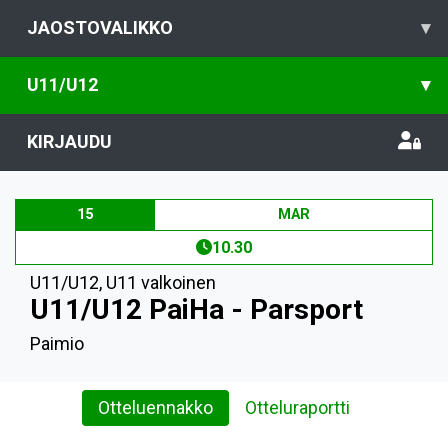
JAOSTOVALIKKO
▾
U11/U12
▾
KIRJAUDU
15
MAR
10.30
U11/U12
,
U11 valkoinen
U11/U12 PaiHa - Parsport
Paimio
Otteluennakko
Otteluraportti