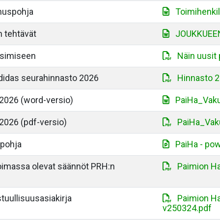
muspohja
Toimihenki
 tehtävät
JOUKKUEE
usimiseen
Näin uusit 
Adidas seurahinnasto 2026
Hinnasto 2
2026 (word-versio)
PaiHa_Vaku
2026 (pdf-versio)
PaiHa_Vak
-pohja
PaiHa - pow
oimassa olevat säännöt PRH:n
Paimion Ha
uullisuusasiakirja
Paimion Ha
v250324.pdf