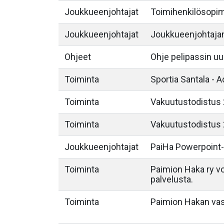
Joukkueenjohtajat
Toimihenkilösopi
Joukkueenjohtajat
Joukkueenjohtajan
Ohjeet
Ohje pelipassin u
Toiminta
Sportia Santala - 
Toiminta
Vakuutustodistus 
Toiminta
Vakuutustodistus 
Joukkueenjohtajat
PaiHa Powerpoint
Toiminta
Paimion Haka ry v
palvelusta.
Toiminta
Paimion Hakan vast