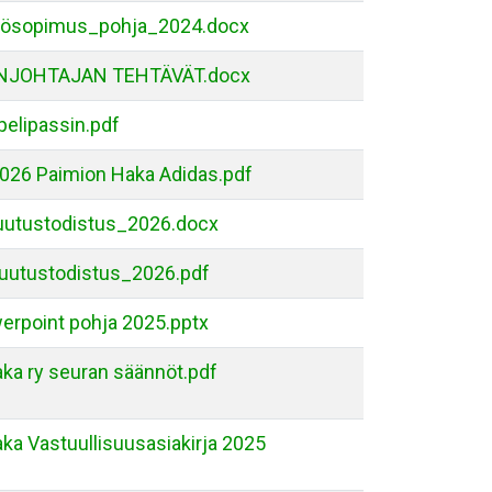
lösopimus_pohja_2024.docx
NJOHTAJAN TEHTÄVÄT.docx
pelipassin.pdf
026 Paimion Haka Adidas.pdf
utustodistus_2026.docx
uutustodistus_2026.pdf
erpoint pohja 2025.pptx
ka ry seuran säännöt.pdf
ka Vastuullisuusasiakirja 2025