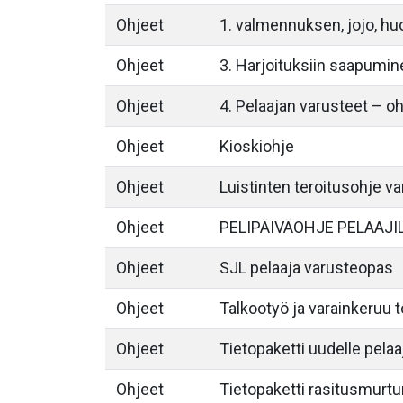
Ohjeet
1. valmennuksen, jojo, hu
Ohjeet
3. Harjoituksiin saapuminen
Ohjeet
4. Pelaajan varusteet – o
Ohjeet
Kioskiohje
Ohjeet
Luistinten teroitusohje 
Ohjeet
PELIPÄIVÄOHJE PELAAJI
Ohjeet
SJL pelaaja varusteopas
Ohjeet
Talkootyö ja varainkeruu 
Ohjeet
Tietopaketti uudelle pelaa
Ohjeet
Tietopaketti rasitusmurtu