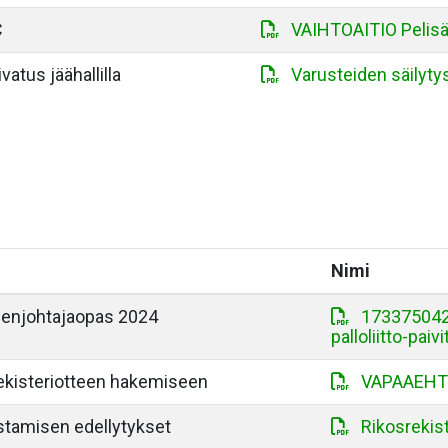
C
VAIHTOAITIO Pelisä
vatus jäähallilla
Varusteiden säilytys 
Nimi
ueenjohtajaopas 2024
173375042
palloliitto-pai
ekisteriotteen hakemiseen
VAPAAEHT
stamisen edellytykset
Rikosrekist