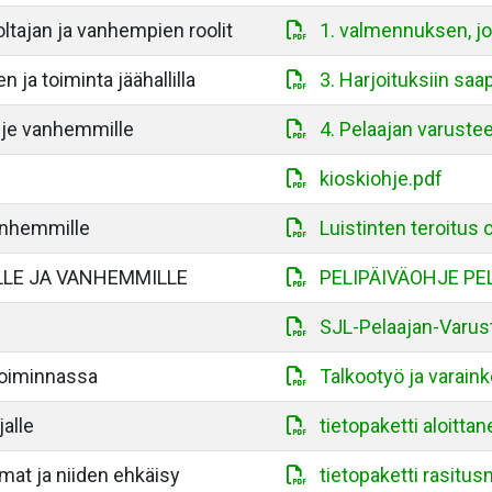
oltajan ja vanhempien roolit
1. valmennuksen, joj
 ja toiminta jäähallilla
3. Harjoituksiin saa
hje vanhemmille
4. Pelaajan varuste
kioskiohje.pdf
vanhemmille
Luistinten teroitus
LLE JA VANHEMMILLE
PELIPÄIVÄOHJE PE
SJL-Pelaajan-Varus
toiminnassa
Talkootyö ja varain
jalle
tietopaketti aloittan
mat ja niiden ehkäisy
tietopaketti rasitu