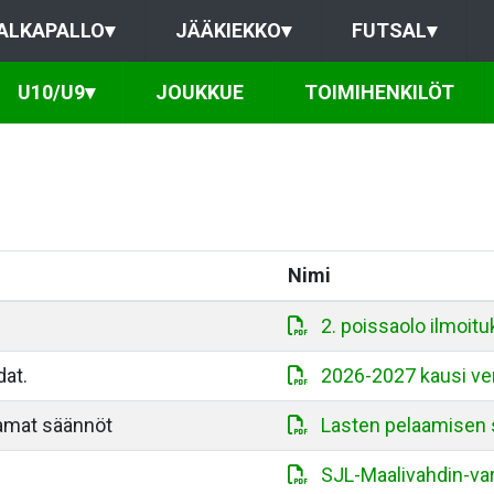
ALKAPALLO
▾
JÄÄKIEKKO
▾
FUTSAL
▾
U10/U9
▾
JOUKKUE
TOIMIHENKILÖT
Nimi
2. poissaolo ilmoitu
at.
2026-2027 kausi ver
at säännöt
Lasten pelaamisen s
SJL-Maalivahdin-va