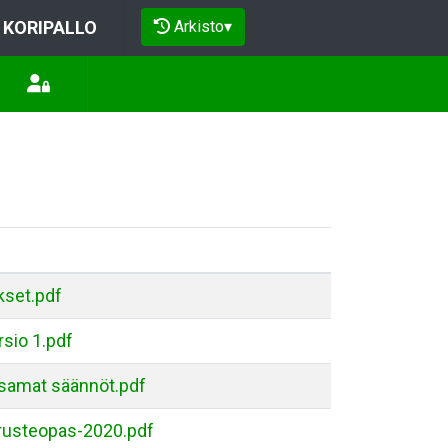
Arkisto
▾
KORIPALLO
kset.pdf
sio 1.pdf
amat säännöt.pdf
rusteopas-2020.pdf