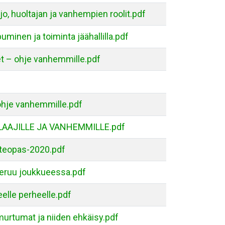
o, huoltajan ja vanhempien roolit.pdf
puminen ja toiminta jäähallilla.pdf
et – ohje vanhemmille.pdf
 ohje vanhemmille.pdf
LAAJILLE JA VANHEMMILLE.pdf
teopas-2020.pdf
keruu joukkueessa.pdf
eelle perheelle.pdf
smurtumat ja niiden ehkäisy.pdf