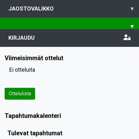
JAOSTOVALIKKO
▾
▾
KIRJAUDU
Viimeisimmät ottelut
Ei otteluita
Ottelulista
Tapahtumakalenteri
Tulevat tapahtumat