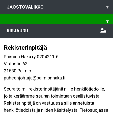
JAOSTOVALIKKO
▾
▾
KIRJAUDU
Rekisterinpitäjä
Paimion Haka ry 0204211-6
Vistantie 63
21530 Paimio
puheenjohtaja@paimionhaka.fi
Seura toimii rekisterinpitäjänä niille henkilötiedoille,
joita keräämme seuran toimintaan osallistuvista.
Rekisterinpitäjä on vastuussa sille annetuista
henkilötiedoista ja niiden käsittelystä. Tietosuojassa