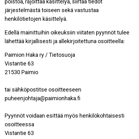
poistoa, rajoittaa käsittelyä, siirtää tiedot
järjestelmästä toiseen sekä vastustaa
henkilötietojen käsittelyä.
Edellä mainittuihin oikeuksiin viitaten pyynnöt tulee
lähettää kirjallisesti ja allekirjoitettuna osoitteella:
Paimion Haka ry / Tietosuoja
Vistantie 63
21530 Paimio
tai sähköpostitse osoitteeseen
puheenjohtaja@paimionhaka.fi
Pyynnöt voidaan esittää myös henkilökohtaisesti
osoitteessa
Vistantie 63