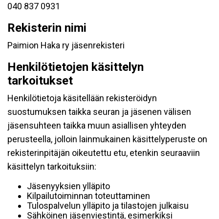
040 837 0931
Rekisterin nimi
Paimion Haka ry jäsenrekisteri
Henkilötietojen käsittelyn
tarkoitukset
Henkilötietoja käsitellään rekisteröidyn
suostumuksen taikka seuran ja jäsenen välisen
jäsensuhteen taikka muun asiallisen yhteyden
perusteella, jolloin lainmukainen käsittelyperuste on
rekisterinpitäjän oikeutettu etu, etenkin seuraaviin
käsittelyn tarkoituksiin:
Jäsenyyksien ylläpito
Kilpailutoiminnan toteuttaminen
Tulospalvelun ylläpito ja tilastojen julkaisu
Sähköinen jäsenviestintä, esimerkiksi