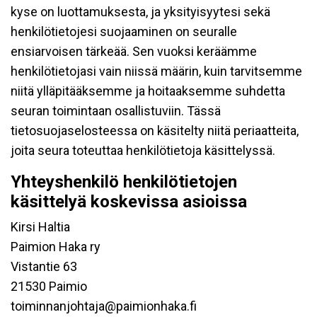
kyse on luottamuksesta, ja yksityisyytesi sekä
henkilötietojesi suojaaminen on seuralle
ensiarvoisen tärkeää. Sen vuoksi keräämme
henkilötietojasi vain niissä määrin, kuin tarvitsemme
niitä ylläpitääksemme ja hoitaaksemme suhdetta
seuran toimintaan osallistuviin. Tässä
tietosuojaselosteessa on käsitelty niitä periaatteita,
joita seura toteuttaa henkilötietoja käsittelyssä.
Yhteyshenkilö henkilötietojen
käsittelyä koskevissa asioissa
Kirsi Haltia
Paimion Haka ry
Vistantie 63
21530 Paimio
toiminnanjohtaja@paimionhaka.fi