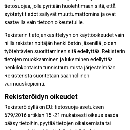
tietosuojaa, jolla pyritään huolehtimaan siitä, että̈
syötetyt tiedot säilyvät muuttumattomina ja ovat
saatavilla vain tietoon oikeutetuille.
Rekisterin tietojenkäsittelyyn on käyttöoikeudet vain
niillä rekisterinpitäjän henkilöstön jäsenillä joiden
työtehtävien suorittaminen sitä edellyttää. Rekisterin
tietojen muokkaaminen ja lukeminen edellyttää
henkilökohtaista tunnistautumista järjestelmään.
Rekisteristä suoritetaan säännöllinen
varmuuskopiointi.
Rekisteröidyn oikeudet
Rekisteröidyllä on EU: tietosuoja-asetuksen
679/2016 artiklan 15 -21 mukaisesti oikeus saada
pääsy tietoihin, pyytää tietojen oikaisemista tai