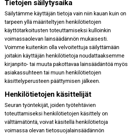
Tietojen säilytysaika
Säilytämme käyttäjän tietoja vain niin kauan kuin on
tarpeen yllä määriteltyjen henkilötietojen
käyttötarkoitusten toteuttamiseksi kulloinkin
voimassaolevan lainsäädännön mukaisesti.
Voimme kuitenkin olla velvoitettuja säilyttämään
joitakin käyttäjän henkilötietoja noudattaaksemme
kirjanpito- tai muuta pakottavaa lainsäädäntöä myös
asiakassuhteen tai muun henkilötietojen
käsittelyperusteen päättymisen jälkeen.
Henkilötietojen käsittelijät
Seuran työntekijät, joiden työtehtävien
toteuttamiseksi henkilötietojen käsittely on
välttämätöntä, voivat käsitellä henkilötietoja
voimassa olevan tietosuojalainsäädännön