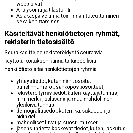
webbisivut
Analysointi ja tilastointi
Asiakaspalvelun ja toiminnan toteuttaminen
sekä kehittäminen
Käsiteltävät henkilötietojen ryhmät,
rekisterin tietosisältö
Seura käsittelee rekisteröidystä seuraavia
käyttötarkoituksen kannalta tarpeellisia
henkilötietoja tai henkilötietojen ryhmiä:
yhteystiedot, kuten nimi, osoite,
puhelinnumerot, sähköpostiosoitteet,
rekisteröitymistiedot, kuten käyttäjätunnus,
nimimerkki, salasana ja muu mahdollinen
yksilöivä tunnus,
demografiatiedot, kuten ikä, sukupuoli ja
äidinkieli,
mahdolliset luvat ja suostumukset
jäsensuhdetta koskevat tiedot, kuten, laskutus-