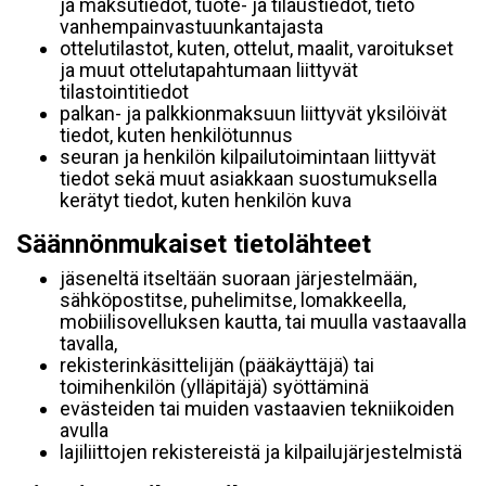
ja maksutiedot, tuote- ja tilaustiedot, tieto
vanhempainvastuunkantajasta
ottelutilastot, kuten, ottelut, maalit, varoitukset
ja muut ottelutapahtumaan liittyvät
tilastointitiedot
palkan- ja palkkionmaksuun liittyvät yksilöivät
tiedot, kuten henkilötunnus
seuran ja henkilön kilpailutoimintaan liittyvät
tiedot sekä muut asiakkaan suostumuksella
kerätyt tiedot, kuten henkilön kuva
Säännönmukaiset tietolähteet
jäseneltä itseltään suoraan järjestelmään,
sähköpostitse, puhelimitse, lomakkeella,
mobiilisovelluksen kautta, tai muulla vastaavalla
tavalla,
rekisterinkäsittelijän (pääkäyttäjä) tai
toimihenkilön (ylläpitäjä) syöttäminä
evästeiden tai muiden vastaavien tekniikoiden
avulla
lajiliittojen rekistereistä ja kilpailujärjestelmistä