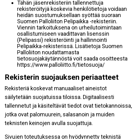
Tähän jäsenrekisteriin tallennettuja
rekisteröityjä koskevia henkilötietoja voidaan
heidän suostumuksellaan syöttää suoraan
Suomen Palloliiton Pelipaikka -rekisteriin.
Viennin tarkoituksena on urheilutoimintaan
osallistumiseen vaadittavan lisenssin
(Pelipassi) rekisteröinti ja hallinnointi
Pelipaikka-rekisterissä. Lisätietoja Suomen
Palloliiton noudattamasta
tietosuojakäytännöstä voit saada osoitteesta
https://www.palloliitto.fi/tietosuoja/
Rekisterin suojauksen periaatteet
Rekisteriä koskevat manuaaliset aineistot
säilytetään suojatuissa tiloissa. Digitaalisesti
tallennetut ja käsiteltävät tiedot ovat tietokannoissa,
jotka ovat palomuurein, salasanoin ja muiden
teknisten keinojen avulla suojattuja.
Sivujen toteutuksessa on hyödynnetty teknistä