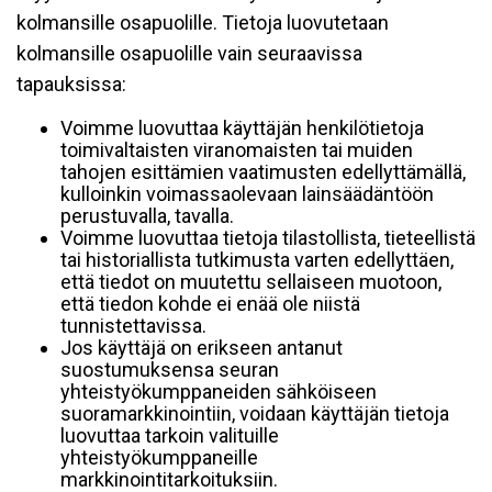
kolmansille osapuolille. Tietoja luovutetaan
kolmansille osapuolille vain seuraavissa
tapauksissa:
Voimme luovuttaa käyttäjän henkilötietoja
toimivaltaisten viranomaisten tai muiden
tahojen esittämien vaatimusten edellyttämällä,
kulloinkin voimassaolevaan lainsäädäntöön
perustuvalla, tavalla.
Voimme luovuttaa tietoja tilastollista, tieteellistä
tai historiallista tutkimusta varten edellyttäen,
että tiedot on muutettu sellaiseen muotoon,
että tiedon kohde ei enää ole niistä
tunnistettavissa.
Jos käyttäjä on erikseen antanut
suostumuksensa seuran
yhteistyökumppaneiden sähköiseen
suoramarkkinointiin, voidaan käyttäjän tietoja
luovuttaa tarkoin valituille
yhteistyökumppaneille
markkinointitarkoituksiin.