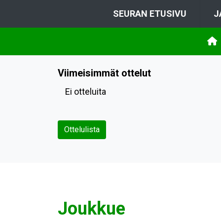
SEURAN ETUSIVU
J
Viimeisimmät ottelut
Ei otteluita
Ottelulista
Joukkue