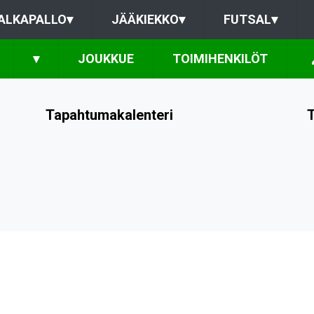
ALKAPALLO
▾
JÄÄKIEKKO
▾
FUTSAL
▾
▾
JOUKKUE
TOIMIHENKILÖT
Tapahtumakalenteri
T