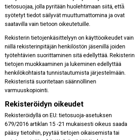
tietosuojaa, jolla pyritään huolehtimaan siitä, että̈
syötetyt tiedot säilyvät muuttumattomina ja ovat
saatavilla vain tietoon oikeutetuille.
Rekisterin tietojenkäsittelyyn on käyttöoikeudet vain
niillä rekisterinpitäjän henkilöstön jäsenillä joiden
työtehtävien suorittaminen sitä edellyttää. Rekisterin
tietojen muokkaaminen ja lukeminen edellyttää
henkilökohtaista tunnistautumista järjestelmään.
Rekisteristä suoritetaan säännöllinen
varmuuskopiointi.
Rekisteröidyn oikeudet
Rekisteröidyllä on EU: tietosuoja-asetuksen
679/2016 artiklan 15 -21 mukaisesti oikeus saada
pääsy tietoihin, pyytää tietojen oikaisemista tai