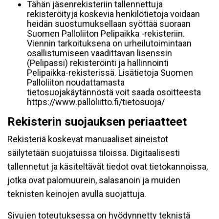
Tähän jäsenrekisteriin tallennettuja
rekisteröityjä koskevia henkilötietoja voidaan
heidän suostumuksellaan syöttää suoraan
Suomen Palloliiton Pelipaikka -rekisteriin.
Viennin tarkoituksena on urheilutoimintaan
osallistumiseen vaadittavan lisenssin
(Pelipassi) rekisteröinti ja hallinnointi
Pelipaikka-rekisterissä. Lisätietoja Suomen
Palloliiton noudattamasta
tietosuojakäytännöstä voit saada osoitteesta
https://www.palloliitto.fi/tietosuoja/
Rekisterin suojauksen periaatteet
Rekisteriä koskevat manuaaliset aineistot
säilytetään suojatuissa tiloissa. Digitaalisesti
tallennetut ja käsiteltävät tiedot ovat tietokannoissa,
jotka ovat palomuurein, salasanoin ja muiden
teknisten keinojen avulla suojattuja.
Sivujen toteutuksessa on hyödynnetty teknistä