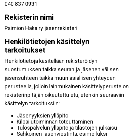
040 837 0931
Rekisterin nimi
Paimion Haka ry jäsenrekisteri
Henkilötietojen käsittelyn
tarkoitukset
Henkilötietoja käsitellään rekisteröidyn
suostumuksen taikka seuran ja jäsenen välisen
jäsensuhteen taikka muun asiallisen yhteyden
perusteella, jolloin lainmukainen käsittelyperuste on
rekisterinpitäjän oikeutettu etu, etenkin seuraaviin
käsittelyn tarkoituksiin:
Jäsenyyksien ylläpito
Kilpailutoiminnan toteuttaminen
Tulospalvelun ylläpito ja tilastojen julkaisu
Sähköinen jäsenviestintä, esimerkiksi