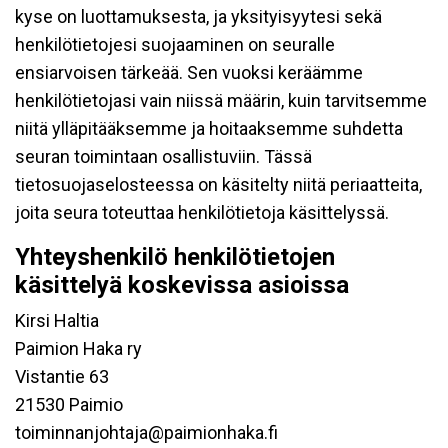
kyse on luottamuksesta, ja yksityisyytesi sekä
henkilötietojesi suojaaminen on seuralle
ensiarvoisen tärkeää. Sen vuoksi keräämme
henkilötietojasi vain niissä määrin, kuin tarvitsemme
niitä ylläpitääksemme ja hoitaaksemme suhdetta
seuran toimintaan osallistuviin. Tässä
tietosuojaselosteessa on käsitelty niitä periaatteita,
joita seura toteuttaa henkilötietoja käsittelyssä.
Yhteyshenkilö henkilötietojen
käsittelyä koskevissa asioissa
Kirsi Haltia
Paimion Haka ry
Vistantie 63
21530 Paimio
toiminnanjohtaja@paimionhaka.fi