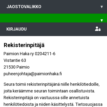
JAOSTOVALIKKO
▾
▾
KIRJAUDU
Rekisterinpitäjä
Paimion Haka ry 0204211-6
Vistantie 63
21530 Paimio
puheenjohtaja@paimionhaka.fi
Seura toimii rekisterinpitäjänä niille henkilötiedoille,
joita keräämme seuran toimintaan osallistuvista.
Rekisterinpitäjä on vastuussa sille annetuista
henkilötiedoista ja niiden käsittelystä. Tietosuojassa