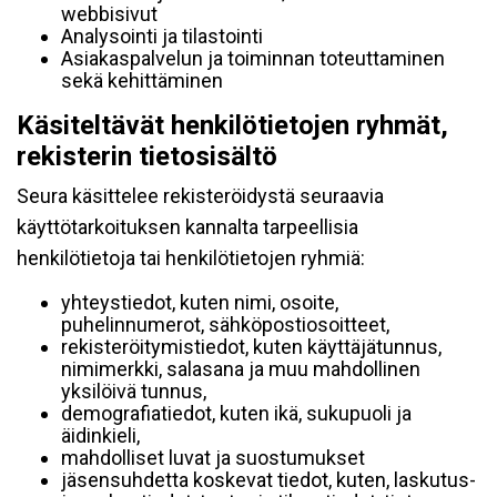
webbisivut
Analysointi ja tilastointi
Asiakaspalvelun ja toiminnan toteuttaminen
sekä kehittäminen
Käsiteltävät henkilötietojen ryhmät,
rekisterin tietosisältö
Seura käsittelee rekisteröidystä seuraavia
käyttötarkoituksen kannalta tarpeellisia
henkilötietoja tai henkilötietojen ryhmiä:
yhteystiedot, kuten nimi, osoite,
puhelinnumerot, sähköpostiosoitteet,
rekisteröitymistiedot, kuten käyttäjätunnus,
nimimerkki, salasana ja muu mahdollinen
yksilöivä tunnus,
demografiatiedot, kuten ikä, sukupuoli ja
äidinkieli,
mahdolliset luvat ja suostumukset
jäsensuhdetta koskevat tiedot, kuten, laskutus-