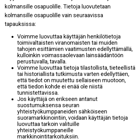
kolmansille osapuolille. Tietoja luovutetaan
kolmansille osapuolille vain seuraavissa
tapauksissa:
Voimme luovuttaa käyttäjän henkilötietoja
toimivaltaisten viranomaisten tai muiden
tahojen esittämien vaatimusten edellyttämällä,
kulloinkin voimassaolevaan lainsäädäntöön
perustuvalla, tavalla.
Voimme luovuttaa tietoja tilastollista, tieteellistä
tai historiallista tutkimusta varten edellyttäen,
että tiedot on muutettu sellaiseen muotoon,
että tiedon kohde ei enää ole niistä
tunnistettavissa.
Jos käyttäjä on erikseen antanut
suostumuksensa seuran
yhteistyökumppaneiden sähköiseen
suoramarkkinointiin, voidaan käyttäjän tietoja
luovuttaa tarkoin valituille
yhteistyökumppaneille
markkinointitarkoituksiin.