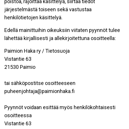
poistoa, rajoittaa käsittelyä, siirtää tiedot
järjestelmästä toiseen sekä vastustaa
henkilötietojen käsittelyä.
Edellä mainittuihin oikeuksiin viitaten pyynnöt tulee
lähettää kirjallisesti ja allekirjoitettuna osoitteella:
Paimion Haka ry / Tietosuoja
Vistantie 63
21530 Paimio
tai sähköpostitse osoitteeseen
puheenjohtaja@paimionhaka.fi
Pyynnöt voidaan esittää myös henkilökohtaisesti
osoitteessa
Vistantie 63