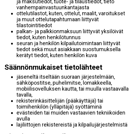
ja maksutiedot, tuote- ja tilaustiedot, tieto
vanhempainvastuunkantajasta
ottelutilastot, kuten, ottelut, maalit, varoitukset
ja muut ottelutapahtumaan liittyvät
tilastointitiedot
palkan- ja palkkionmaksuun liittyvät yksilöivät
tiedot, kuten henkilötunnus
seuran ja henkilön kilpailutoimintaan liittyvät
tiedot sekä muut asiakkaan suostumuksella
kerätyt tiedot, kuten henkilön kuva
Säännönmukaiset tietolähteet
jäseneltä itseltään suoraan järjestelmään,
sähköpostitse, puhelimitse, lomakkeella,
mobiilisovelluksen kautta, tai muulla vastaavalla
tavalla,
rekisterinkäsittelijän (pääkäyttäjä) tai
toimihenkilön (ylläpitäjä) syöttäminä
evästeiden tai muiden vastaavien tekniikoiden
avulla
lajiliittojen rekistereistä ja kilpailujärjestelmistä