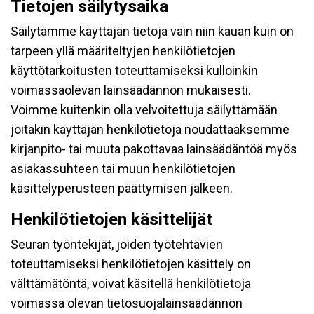
Tietojen säilytysaika
Säilytämme käyttäjän tietoja vain niin kauan kuin on
tarpeen yllä määriteltyjen henkilötietojen
käyttötarkoitusten toteuttamiseksi kulloinkin
voimassaolevan lainsäädännön mukaisesti.
Voimme kuitenkin olla velvoitettuja säilyttämään
joitakin käyttäjän henkilötietoja noudattaaksemme
kirjanpito- tai muuta pakottavaa lainsäädäntöä myös
asiakassuhteen tai muun henkilötietojen
käsittelyperusteen päättymisen jälkeen.
Henkilötietojen käsittelijät
Seuran työntekijät, joiden työtehtävien
toteuttamiseksi henkilötietojen käsittely on
välttämätöntä, voivat käsitellä henkilötietoja
voimassa olevan tietosuojalainsäädännön