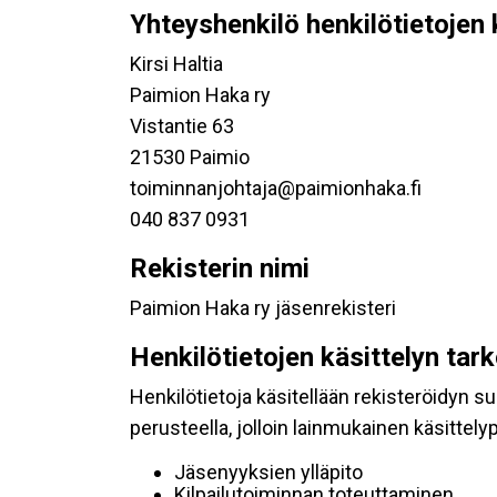
Yhteyshenkilö henkilötietojen 
Kirsi Haltia
Paimion Haka ry
Vistantie 63
21530 Paimio
toiminnanjohtaja@paimionhaka.fi
040 837 0931
Rekisterin nimi
Paimion Haka ry jäsenrekisteri
Henkilötietojen käsittelyn tar
Henkilötietoja käsitellään rekisteröidyn 
perusteella, jolloin lainmukainen käsittelyp
Jäsenyyksien ylläpito
Kilpailutoiminnan toteuttaminen