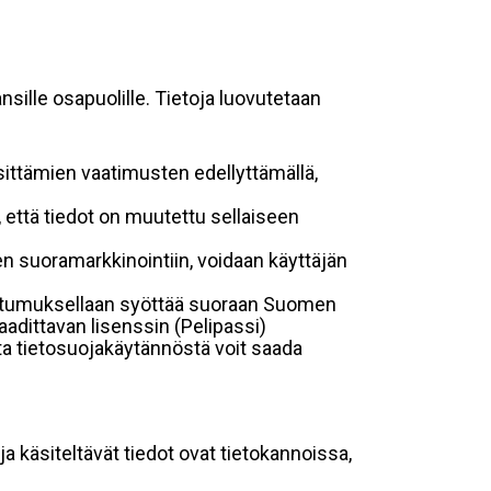
sille osapuolille. Tietoja luovutetaan
sittämien vaatimusten edellyttämällä,
n, että tiedot on muutettu sellaiseen
suoramarkkinointiin, voidaan käyttäjän
suostumuksellaan syöttää suoraan Suomen
aadittavan lisenssin (Pelipassi)
sta tietosuojakäytännöstä voit saada
ja käsiteltävät tiedot ovat tietokannoissa,