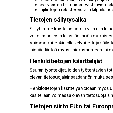
evästeiden tai muiden vastaavien tek
lajiliittojen rekistereistä ja kilpailujä
Tietojen säilytysaika
Säilytämme käyttäjän tietoja vain niin kau
voimassaolevan lainsäädännön mukaisest
Voimme kuitenkin olla velvoitettuja säily
lainsäädäntöä myös asiakassuhteen tai mu
Henkilötietojen käsittelijät
Seuran työntekijät, joiden työtehtävien to
olevan tietosuojalainsäädännön mukaisesti
Henkilötietojen käsittelyä voidaan myös ul
käsitellään voimassa olevan tietosuojala
Tietojen siirto EU:n tai Euroo