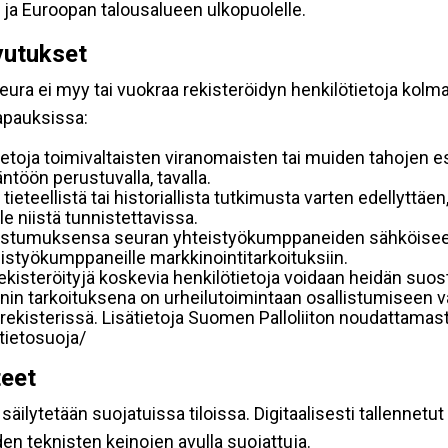
 ja Euroopan talousalueen ulkopuolelle.
vutukset
ura ei myy tai vuokraa rekisteröidyn henkilötietoja kolman
tapauksissa:
etoja toimivaltaisten viranomaisten tai muiden tahojen e
töön perustuvalla, tavalla.
 tieteellistä tai historiallista tutkimusta varten edellyttäe
e niistä tunnistettavissa.
uostumuksensa seuran yhteistyökumppaneiden sähköiseen 
hteistyökumppaneille markkinointitarkoituksiin.
 rekisteröityjä koskevia henkilötietoja voidaan heidän 
iennin tarkoituksena on urheilutoimintaan osallistumiseen v
kka-rekisterissä. Lisätietoja Suomen Palloliiton noudattama
/tietosuoja/
teet
äilytetään suojatuissa tiloissa. Digitaalisesti tallennetut 
en teknisten keinojen avulla suojattuja.