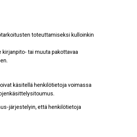
ötarkoitusten toteuttamiseksi kulloinkin
 kirjanpito- tai muuta pakottavaa
een.
oivat käsitellä henkilötietoja voimassa
tojenkäsittelysitoumus.
-järjestelyin, että henkilötietoja