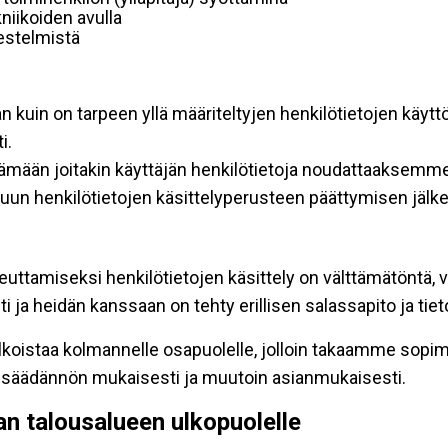
niikoiden avulla
rjestelmistä
an kuin on tarpeen yllä määriteltyjen henkilötietojen käytt
i.
ttämään joitakin käyttäjän henkilötietoja noudattaaksemme
un henkilötietojen käsittelyperusteen päättymisen jälk
teuttamiseksi henkilötietojen käsittely on välttämätöntä, v
 ja heidän kanssaan on tehty erillisen salassapito ja tie
koistaa kolmannelle osapuolelle, jolloin takaamme sopimus
insäädännön mukaisesti ja muutoin asianmukaisesti.
pan talousalueen ulkopuolelle