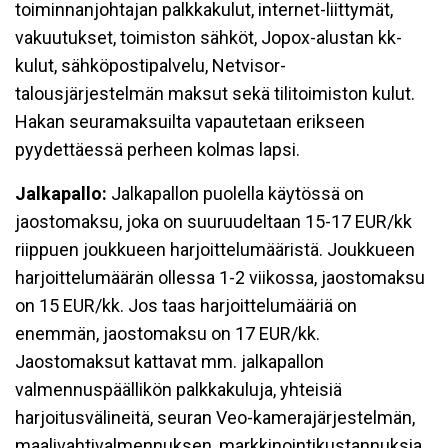
toiminnanjohtajan palkkakulut, internet-liittymät,
vakuutukset, toimiston sähköt, Jopox-alustan kk-
kulut, sähköpostipalvelu, Netvisor-
talousjärjestelmän maksut sekä tilitoimiston kulut.
Hakan seuramaksuilta vapautetaan erikseen
pyydettäessä perheen kolmas lapsi.
Jalkapallo:
Jalkapallon puolella käytössä on
jaostomaksu, joka on suuruudeltaan 15-17 EUR/kk
riippuen joukkueen harjoittelumääristä. Joukkueen
harjoittelumäärän ollessa 1-2 viikossa, jaostomaksu
on 15 EUR/kk. Jos taas harjoittelumääriä on
enemmän, jaostomaksu on 17 EUR/kk.
Jaostomaksut kattavat mm. jalkapallon
valmennuspäällikön palkkakuluja, yhteisiä
harjoitusvälineitä, seuran Veo-kamerajärjestelmän,
maalivahtivalmennuksen, markkinointikustannuksia