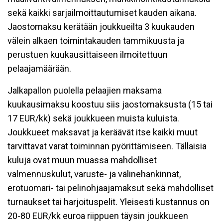
sekä kaikki sarjailmoittautumiset kauden aikana.
Jaostomaksu kerätään joukkueilta 3 kuukauden
välein alkaen toimintakauden tammikuusta ja
perustuen kuukausittaiseen ilmoitettuun
pelaajamäärään.
Jalkapallon puolella pelaajien maksama
kuukausimaksu koostuu siis jaostomaksusta (15 tai
17 EUR/kk) sekä joukkueen muista kuluista.
Joukkueet maksavat ja keräävät itse kaikki muut
tarvittavat varat toiminnan pyörittämiseen. Tällaisia
kuluja ovat muun muassa mahdolliset
valmennuskulut, varuste- ja välinehankinnat,
erotuomari- tai pelinohjaajamaksut sekä mahdolliset
turnaukset tai harjoituspelit. Yleisesti kustannus on
20-80 EUR/kk euroa riippuen täysin joukkueen