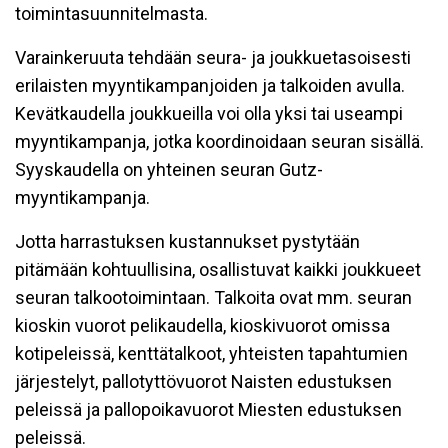
toimintasuunnitelmasta.
Varainkeruuta tehdään seura- ja joukkuetasoisesti
erilaisten myyntikampanjoiden ja talkoiden avulla.
Kevätkaudella joukkueilla voi olla yksi tai useampi
myyntikampanja, jotka koordinoidaan seuran sisällä.
Syyskaudella on yhteinen seuran Gutz-
myyntikampanja.
Jotta harrastuksen kustannukset pystytään
pitämään kohtuullisina, osallistuvat kaikki joukkueet
seuran talkootoimintaan. Talkoita ovat mm. seuran
kioskin vuorot pelikaudella, kioskivuorot omissa
kotipeleissä, kenttätalkoot, yhteisten tapahtumien
järjestelyt, pallotyttövuorot Naisten edustuksen
peleissä ja pallopoikavuorot Miesten edustuksen
peleissä.