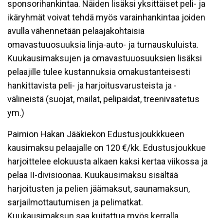
sponsorihankintaa. Näiden lisäksi yksittäiset peli- ja
ikäryhmät voivat tehdä myös varainhankintaa joiden
avulla vähennetään pelaajakohtaisia
omavastuuosuuksia linja-auto- ja turnauskuluista.
Kuukausimaksujen ja omavastuuosuuksien lisäksi
pelaajille tulee kustannuksia omakustanteisesti
hankittavista peli- ja harjoitusvarusteista ja -
välineistä (suojat, mailat, pelipaidat, treenivaatetus
ym.)
Paimion Hakan Jääkiekon Edustusjoukkkueen
kausimaksu pelaajalle on 120 €/kk. Edustusjoukkue
harjoittelee elokuusta alkaen kaksi kertaa viikossa ja
pelaa II-divisioona
a. Kuukausimaksu sisältää
harjoitusten ja pelien jäämaksut, saunamaksun,
sarjailmottautumisen ja pelimatkat.
Kuukausimaksun saa kuitattua myös kerralla