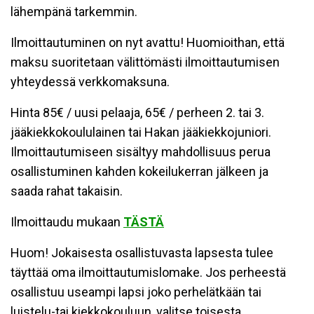
lähempänä tarkemmin.
Ilmoittautuminen on nyt avattu! Huomioithan, että
maksu suoritetaan välittömästi ilmoittautumisen
yhteydessä verkkomaksuna.
Hinta 85€ / uusi pelaaja, 65€ / perheen 2. tai 3.
jääkiekkokoululainen tai Hakan jääkiekkojuniori.
Ilmoittautumiseen sisältyy mahdollisuus perua
osallistuminen kahden kokeilukerran jälkeen ja
saada rahat takaisin.
Ilmoittaudu mukaan
TÄSTÄ
Huom! Jokaisesta osallistuvasta lapsesta tulee
täyttää oma ilmoittautumislomake. Jos perheestä
osallistuu useampi lapsi joko perhelätkään tai
luistelu-tai kiekkokouluun, valitse toisesta