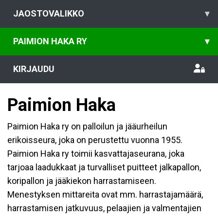
JAOSTOVALIKKO
▾
PAIMION HAKA RY
▾
KIRJAUDU
Paimion Haka
Paimion Haka ry on palloilun ja jääurheilun
erikoisseura, joka on perustettu vuonna 1955.
Paimion Haka ry toimii kasvattajaseurana, joka
tarjoaa laadukkaat ja turvalliset puitteet jalkapallon,
koripallon ja jääkiekon harrastamiseen.
Menestyksen mittareita ovat mm. harrastajamäärä,
harrastamisen jatkuvuus, pelaajien ja valmentajien