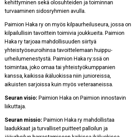
kehittyminen sekä olosuhteiden ja toiminnan
turvaaminen sidosryhmien avulla.
Paimion Haka ry on myös kilpaurheiluseura, jossa on
kilpailullisin tavoittein toimivia joukkueita. Paimion
Haka ry tarjoaa mahdollisuuden siirtyä
yhteistyöseuroihinsa tavoittelemaan huippu-
urheilumenestystä. Paimion Haka ry:ssä on
toimintaa, joko omaa tai yhteistyökumppanien
kanssa, kaikissa ikäluokissa niin junioreissa,
aikuisten sarjoissa kuin myös veteraaneissa.
Seuran visio:
Paimion Haka on Paimion innostavin
liikuttaja.
Seuran missio:
Paimion Haka ry mahdollistaa
laadukkaat ja turvalliset puitteet palloilun ja
jääurheilun harrastamiseen kaikissa ikäluokissa.