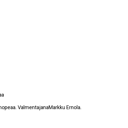
aa
nhopeaa. ValmentajanaMarkku Ernola.