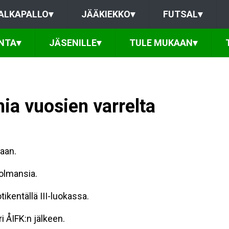
ALKAPALLO
▾
JÄÄKIEKKO
▾
FUTSAL
▾
NTA
▾
JÄSENILLE
▾
TULE MUKAAN
▾
ia vuosien varrelta
kaan.
olmansia.
ikentällä III-luokassa.
i ÅIFK:n jälkeen.