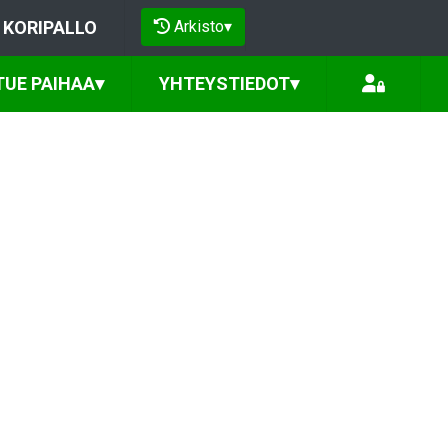
Arkisto
▾
KORIPALLO
TUE PAIHAA
▾
YHTEYSTIEDOT
▾