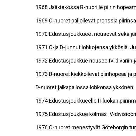
1968 Jääkiekossa B-nuorille piirin hopeami
1969 C-nuoret palloilevat pronssia piirinsa
1970 Edustusjoukkueet nousevat sekä jääki
1971 C-ja D-junnut lohkojensa ykkösiä. Ju
1972 Edustusjoukkue nousee IV-divariin ja
1973 B-nuoret kiekkoilevat piirihopeaa ja 
D-nuoret jalkapallossa lohkonsa ykkönen.
1974 Edustusjoukkueelle II-luokan piirinm
1975 Edustusjoukkue kolmas IV-divisioona
1976 C-nuoret menestyvät Göteborgin turn