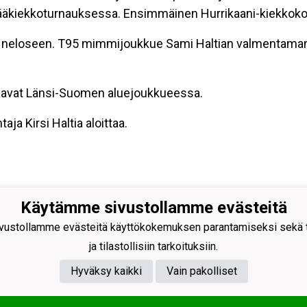
kiekkoturnauksessa. Ensimmäinen Hurrikaani-kiekkokoulu
 neloseen. T95 mimmijoukkue Sami Haltian valmentamana
laavat Länsi-Suomen aluejoukkueessa.
a Kirsi Haltia aloittaa.
Käytämme sivustollamme evästeitä
ustollamme evästeitä käyttökokemuksen parantamiseksi sekä to
ja tilastollisiin tarkoituksiin.
Hyväksy kaikki
Vain pakolliset