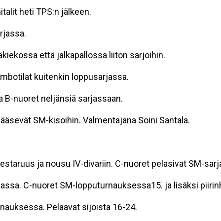
talit heti TPS:n jälkeen.
rjassa.
ekossa että jalkapallossa liiton sarjoihin.
mbotilat kuitenkin loppusarjassa.
 B-nuoret neljänsiä sarjassaan.
pääsevät SM-kisoihin. Valmentajana Soini Santala.
estaruus ja nousu IV-divariin. C-nuoret pelasivat SM-sarj
ssa. C-nuoret SM-lopputurnauksessa15. ja lisäksi piiri
auksessa. Pelaavat sijoista 16-24.