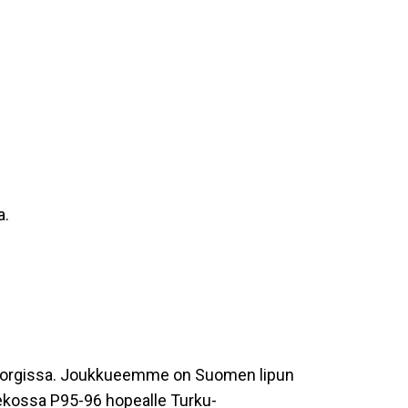
a.
eborgissa. Joukkueemme on Suomen lipun
kiekossa P95-96 hopealle Turku-