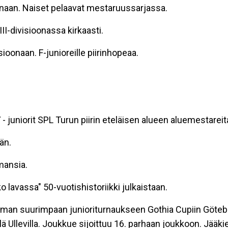
naan. Naiset pelaavat mestaruussarjassa.
I-divisioonassa kirkaasti.
oonaan. F-junioreille piirinhopeaa.
 - juniorit SPL Turun piirin eteläisen alueen aluemestareit
än.
lmansia.
o lavassa" 50-vuotishistoriikki julkaistaan.
ilman suurimpaan junioriturnaukseen Gothia Cupiin Göt
lä Ullevilla. Joukkue sijoittuu 16. parhaan joukkoon. Jää