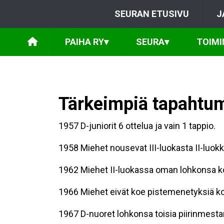
SEURAN ETUSIVU
J
PAIHA RY
▾
SEURA
▾
TOIMI
Tärkeimpiä tapahtum
1957 D-juniorit 6 ottelua ja vain 1 tappio.
1958 Miehet nousevat III-luokasta II-luok
1962 Miehet II-luokassa oman lohkonsa k
1966 Miehet eivät koe pistemenetyksiä kot
1967 D-nuoret lohkonsa toisia piirinmestar