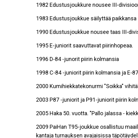
1982 Edustusjoukkure nousee III-divisioo
1983 Edustusjoukkue säilyttää paikkansa II
1990 Edustusjoukkue nousee taas III-divisi
1995 E-juniorit saavuttavat piirinhopeaa.
1996 D-84 -junorit piirin kolmansia
1998 C-84 -juniorit piirin kolmansia ja E-87
2000 Kumihiekkatekonurmi "Soikka" vihitä
2003 P87 -juniorit ja P91-juniorit piirin ko
2005 Haka 50. vuotta. "Pallo jalassa - kiekk
2009 PaiHan T95-joukkue osallistuu maa
kantaja turnauksen avajaisissa täpötäydel