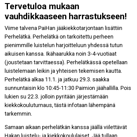
Tervetuloa mukaan
vauhdikkaaseen harrastukseen!
Viime talvena PaiHan jääkiekkotarjontaan lisättiin
Perhelätkä. Perhelätkä on tarkoitettu perheen
pienimmille luistelun harjoitteluun yhdessä tutun
aikuisen kanssa. Ikähaarukka noin 3-4-vuotiaat
(joustetaan tarvittaessa). Perhelätkässä opetellaan
luistelemaan leikin ja yhteisen tekemisen kautta.
Perhelätkä alkaa 11.1. ja jatkuu 29.3. saakka
sunnuntaisin klo 10:45-11:30 Paimion jäähallilla. Pois
lukien su 22.3. jolloin pyritään järjestämään
kiekkokouluturnaus, tästä infotaan lähempänä
tarkemmin.
Samaan aikaan perhelätkän kanssa jäällä viilettävät
Hakan luistelu- ja kiekkokoululaiset. Jää tullaan